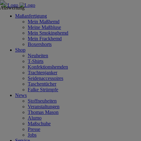
Maßanfertigung
Mein Maßhemd
Meine Maßbluse
Mein Smokinghemd
Mein Frackhemd
Boxershorts
Shop
Neuheiten
T-Shirts
Konfektionshemden
Trachtenjanker
Seidenaccessoires
Taschentücher
Falke Strümpfe
News
Stoffneuheiten
Veranstaltungen
Thomas Mason
Alumo
Maßschuhe
Presse
Jobs
Service